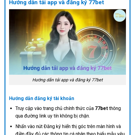
Hướng dẫn tải app và đăng ký 77bet
Hướng dẫn tải app và đăng ký 77bet
Hướng dẫn đăng ký tài khoản
Truy cập vào trang chủ chính thức của
77bet
thông
qua đường link uy tín không bị chặn.
Nhấn vào nút Đăng ký hiển thị góc trên màn hình và
điền đầy đủ các thông tin cá nhân theo biểu mẫu yêu