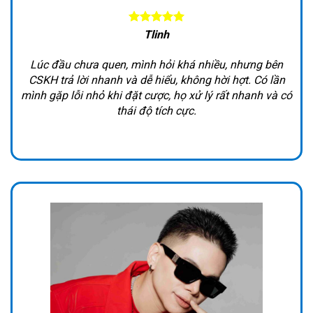
Tlinh
Lúc đầu chưa quen, mình hỏi khá nhiều, nhưng bên
CSKH trả lời nhanh và dễ hiểu, không hời hợt. Có lần
mình gặp lỗi nhỏ khi đặt cược, họ xử lý rất nhanh và có
thái độ tích cực.