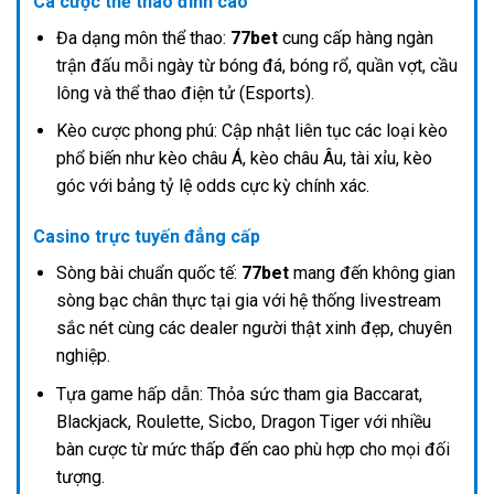
Cá cược thể thao đỉnh cao
Đa dạng môn thể thao:
77bet
cung cấp hàng ngàn
trận đấu mỗi ngày từ bóng đá, bóng rổ, quần vợt, cầu
lông và thể thao điện tử (Esports).
Kèo cược phong phú: Cập nhật liên tục các loại kèo
phổ biến như kèo châu Á, kèo châu Âu, tài xỉu, kèo
góc với bảng tỷ lệ odds cực kỳ chính xác.
Casino trực tuyến đẳng cấp
Sòng bài chuẩn quốc tế:
77bet
mang đến không gian
sòng bạc chân thực tại gia với hệ thống livestream
sắc nét cùng các dealer người thật xinh đẹp, chuyên
nghiệp.
Tựa game hấp dẫn: Thỏa sức tham gia Baccarat,
Blackjack, Roulette, Sicbo, Dragon Tiger với nhiều
bàn cược từ mức thấp đến cao phù hợp cho mọi đối
tượng.