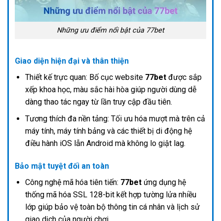
Những ưu điểm nổi bật của 77bet
Giao diện hiện đại và thân thiện
Thiết kế trực quan: Bố cục website
77bet
được sắp
xếp khoa học, màu sắc hài hòa giúp người dùng dễ
dàng thao tác ngay từ lần truy cập đầu tiên.
Tương thích đa nền tảng: Tối ưu hóa mượt mà trên cả
máy tính, máy tính bảng và các thiết bị di động hệ
điều hành iOS lẫn Android mà không lo giật lag.
Bảo mật tuyệt đối an toàn
Công nghệ mã hóa tiên tiến:
77bet
ứng dụng hệ
thống mã hóa SSL 128-bit kết hợp tường lửa nhiều
lớp giúp bảo vệ toàn bộ thông tin cá nhân và lịch sử
giao dịch của người chơi.