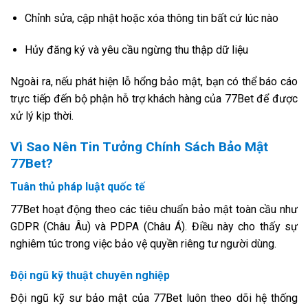
Chỉnh sửa, cập nhật hoặc xóa thông tin bất cứ lúc nào
Hủy đăng ký và yêu cầu ngừng thu thập dữ liệu
Ngoài ra, nếu phát hiện lỗ hổng bảo mật, bạn có thể báo cáo
trực tiếp đến bộ phận hỗ trợ khách hàng của 77Bet để được
xử lý kịp thời.
Vì Sao Nên Tin Tưởng Chính Sách Bảo Mật
77Bet?
Tuân thủ pháp luật quốc tế
77Bet hoạt động theo các tiêu chuẩn bảo mật toàn cầu như
GDPR (Châu Âu) và PDPA (Châu Á). Điều này cho thấy sự
nghiêm túc trong việc bảo vệ quyền riêng tư người dùng.
Đội ngũ kỹ thuật chuyên nghiệp
Đội ngũ kỹ sư bảo mật của 77Bet luôn theo dõi hệ thống