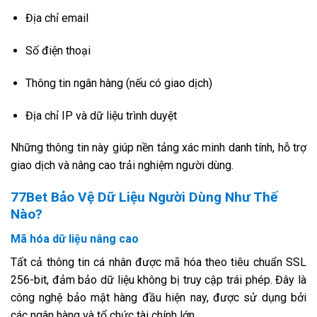
Địa chỉ email
Số điện thoại
Thông tin ngân hàng (nếu có giao dịch)
Địa chỉ IP và dữ liệu trình duyệt
Những thông tin này giúp nền tảng xác minh danh tính, hỗ trợ
giao dịch và nâng cao trải nghiệm người dùng.
77Bet Bảo Vệ Dữ Liệu Người Dùng Như Thế
Nào?
Mã hóa dữ liệu nâng cao
Tất cả thông tin cá nhân được mã hóa theo tiêu chuẩn SSL
256-bit, đảm bảo dữ liệu không bị truy cập trái phép. Đây là
công nghệ bảo mật hàng đầu hiện nay, được sử dụng bởi
các ngân hàng và tổ chức tài chính lớn.