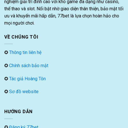
nghiệm giải trí đỉnh cao với kho game đa dạng như casino,
thể thao và slot. Nổi bật nhờ giao diện thân thiện, bảo mật tối
ưu và khuyến mãi hấp dẫn, 77bet là lựa chọn hoàn hảo cho
mọi người chơi.
VỀ CHÚNG TÔI
✪
Thông tin liên hệ
✪
Chính sách bảo mật
✪
Tác giả Hoàng Tôn
✪
Sơ đồ website
HƯỚNG DẪN
✪
Đăng ký 77bet