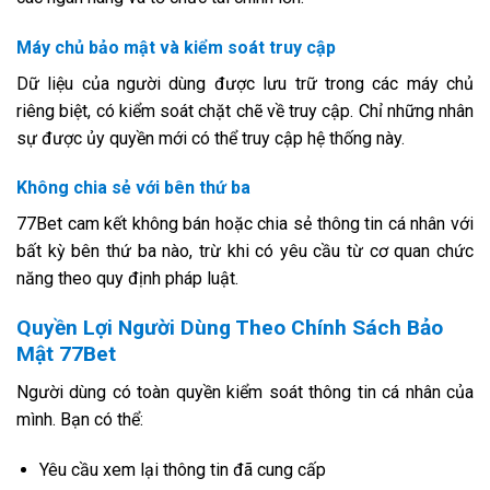
Máy chủ bảo mật và kiểm soát truy cập
Dữ liệu của người dùng được lưu trữ trong các máy chủ
riêng biệt, có kiểm soát chặt chẽ về truy cập. Chỉ những nhân
sự được ủy quyền mới có thể truy cập hệ thống này.
Không chia sẻ với bên thứ ba
77Bet cam kết không bán hoặc chia sẻ thông tin cá nhân với
bất kỳ bên thứ ba nào, trừ khi có yêu cầu từ cơ quan chức
năng theo quy định pháp luật.
Quyền Lợi Người Dùng Theo Chính Sách Bảo
Mật 77Bet
Người dùng có toàn quyền kiểm soát thông tin cá nhân của
mình. Bạn có thể:
Yêu cầu xem lại thông tin đã cung cấp