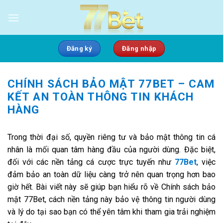
Chuyển
đến
nội
dung
Đăng ký
Đăng nhập
CHÍNH SÁCH BẢO MẬT 77BET – CAM
KẾT AN TOÀN THÔNG TIN KHÁCH
HÀNG
Trong thời đại số, quyền riêng tư và bảo mật thông tin cá
nhân là mối quan tâm hàng đầu của người dùng. Đặc biệt,
đối với các nền tảng cá cược trực tuyến như
77Bet
, việc
đảm bảo an toàn dữ liệu càng trở nên quan trọng hơn bao
giờ hết. Bài viết này sẽ giúp bạn hiểu rõ về Chính sách bảo
mật 77Bet, cách nền tảng này bảo vệ thông tin người dùng
và lý do tại sao bạn có thể yên tâm khi tham gia trải nghiệm