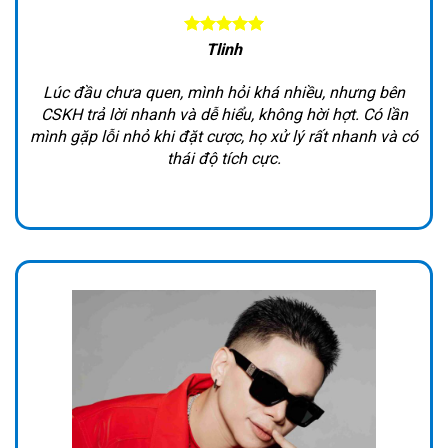
Tlinh
Lúc đầu chưa quen, mình hỏi khá nhiều, nhưng bên
CSKH trả lời nhanh và dễ hiểu, không hời hợt. Có lần
mình gặp lỗi nhỏ khi đặt cược, họ xử lý rất nhanh và có
thái độ tích cực.