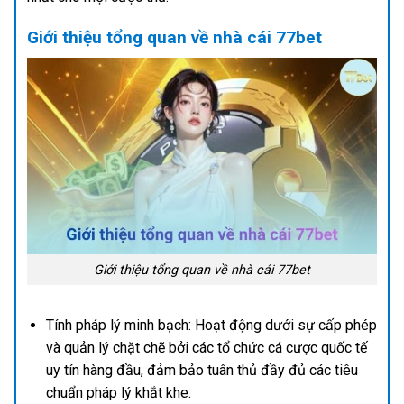
Giới thiệu tổng quan về nhà cái 77bet
Giới thiệu tổng quan về nhà cái 77bet
Tính pháp lý minh bạch: Hoạt động dưới sự cấp phép
và quản lý chặt chẽ bởi các tổ chức cá cược quốc tế
uy tín hàng đầu, đảm bảo tuân thủ đầy đủ các tiêu
chuẩn pháp lý khắt khe.