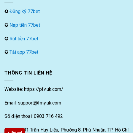
✪
Đăng ký 77bet
✪
Nạp tiền 77bet
✪
Rút tiền 77bet
✪
Tải app 77bet
THÔNG TIN LIÊN HỆ
Website: https://pfv.uk.com/
Email:
support@fmy.uk.com
Số điện thoại: 0903 716 492
Địa chỉ: 101 Trần Huy Liệu, Phường 8, Phú Nhuận, TP. Hồ Chí
x [Đóng]