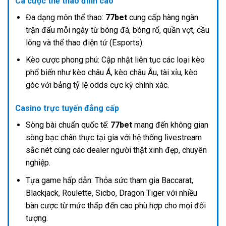
Cá cược thể thao đỉnh cao
Đa dạng môn thể thao:
77bet
cung cấp hàng ngàn
trận đấu mỗi ngày từ bóng đá, bóng rổ, quần vợt, cầu
lông và thể thao điện tử (Esports).
Kèo cược phong phú: Cập nhật liên tục các loại kèo
phổ biến như kèo châu Á, kèo châu Âu, tài xỉu, kèo
góc với bảng tỷ lệ odds cực kỳ chính xác.
Casino trực tuyến đẳng cấp
Sòng bài chuẩn quốc tế:
77bet
mang đến không gian
sòng bạc chân thực tại gia với hệ thống livestream
sắc nét cùng các dealer người thật xinh đẹp, chuyên
nghiệp.
Tựa game hấp dẫn: Thỏa sức tham gia Baccarat,
Blackjack, Roulette, Sicbo, Dragon Tiger với nhiều
bàn cược từ mức thấp đến cao phù hợp cho mọi đối
tượng.