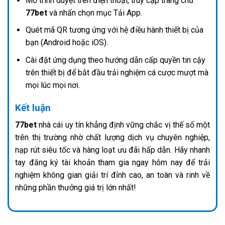
Mở trình duyệt trên điện thoại, truy cập trang chủ
77bet
và nhấn chọn mục Tải App.
Quét mã QR tương ứng với hệ điều hành thiết bị của
bạn (Android hoặc iOS).
Cài đặt ứng dụng theo hướng dẫn cấp quyền tin cậy
trên thiết bị để bắt đầu trải nghiệm cá cược mượt mà
mọi lúc mọi nơi.
Kết luận
77bet
nhà cái uy tín khẳng định vững chắc vị thế số một
trên thị trường nhờ chất lượng dịch vụ chuyên nghiệp,
nạp rút siêu tốc và hàng loạt ưu đãi hấp dẫn. Hãy nhanh
tay đăng ký tài khoản tham gia ngay hôm nay để trải
nghiệm không gian giải trí đỉnh cao, an toàn và rinh về
những phần thưởng giá trị lớn nhất!