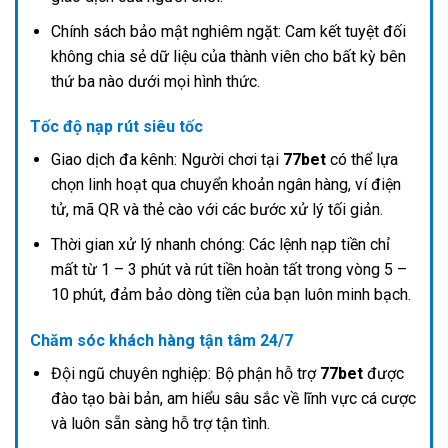
Chính sách bảo mật nghiêm ngặt: Cam kết tuyệt đối
không chia sẻ dữ liệu của thành viên cho bất kỳ bên
thứ ba nào dưới mọi hình thức.
Tốc độ nạp rút siêu tốc
Giao dịch đa kênh: Người chơi tại
77bet
có thể lựa
chọn linh hoạt qua chuyển khoản ngân hàng, ví điện
tử, mã QR và thẻ cào với các bước xử lý tối giản.
Thời gian xử lý nhanh chóng: Các lệnh nạp tiền chỉ
mất từ 1 – 3 phút và rút tiền hoàn tất trong vòng 5 –
10 phút, đảm bảo dòng tiền của bạn luôn minh bạch.
Chăm sóc khách hàng tận tâm 24/7
Đội ngũ chuyên nghiệp: Bộ phận hỗ trợ
77bet
được
đào tạo bài bản, am hiểu sâu sắc về lĩnh vực cá cược
và luôn sẵn sàng hỗ trợ tận tình.